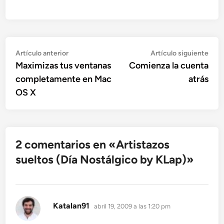
Navegación
Artículo
Artí
Artículo anterior
Artículo siguiente
anterior:
sigu
Maximizas tus ventanas
Comienza la cuenta
de
completamente en Mac
atrás
entradas
OS X
2 comentarios en «
Artistazos
sueltos (Día Nostálgico by KLap)
»
dice:
Katalan91
abril 19, 2009 a las 1:20 pm