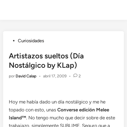
Publicado
Curiosidades
en
Artistazos sueltos (Día
Nostálgico by KLap)
por
David Calap
•
abril 17, 2009
•
2
Hoy me había dado un día nostálgico y me he
topado con esto, unas
Converse edición Melee
Island™
. No tengo mucho que decir sobre de este
trabajazo, simplemente SUBLIME. Seguro que a