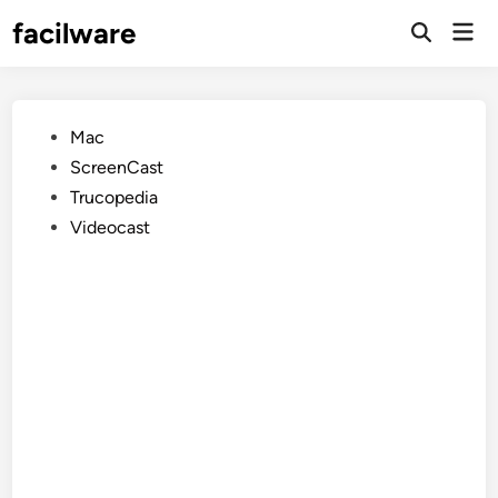
Saltar
facilware
Men
al
prin
contenido
Publicado
Mac
en
ScreenCast
Trucopedia
Videocast