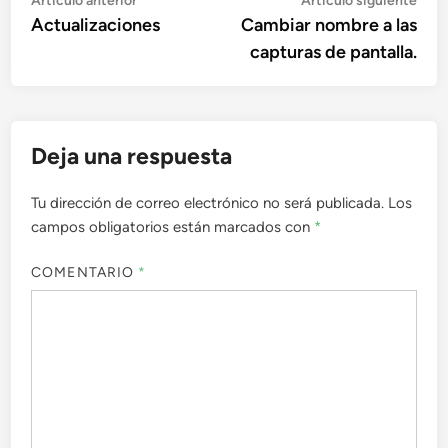
Navegación
Artículo anterior
Artículo siguiente
anterior:
sigu
Actualizaciones
Cambiar nombre a las
de
capturas de pantalla.
entradas
Deja una respuesta
Tu dirección de correo electrónico no será publicada.
Los
campos obligatorios están marcados con
*
COMENTARIO
*