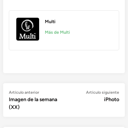
Multi
Más de Multi
Navegación
Artículo
Artí
Artículo anterior
Artículo siguiente
anterior:
sigu
Imagen de la semana
iPhoto
de
(XX)
entradas