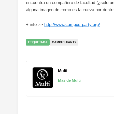
encuentra un compañero de facultad (¿solo u
alguna imagen de como es
la cueva
por dentro
+ info >>
http://www.campus-party.org/
ETIQUETADA
CAMPUS PARTY
Multi
Más de Multi