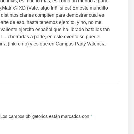
 de frikis, es mucho más, es como un mundo a parte
Matrix? XD (Vale, algo friñi si es) En este mundillo
e distintos clanes compiten para demostrar cual es
rte de eso, hasta tenemos ejercito, y no, no me
 valiente ejercito español que ha librado batallas tan
il… chorradas a parte, en este evento se puede
rra (friki o no) y es que en Campus Party Valencia
Los campos obligatorios están marcados con
*