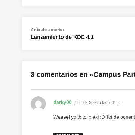
Navegación
Artículo
Artículo anterior
anterior:
Lanzamiento de KDE 4.1
de
entradas
3 comentarios en «
Campus Part
dice:
darky00
julio 29, 2008 a las 7:31 pm
Weeee! yo tb toi x aki :D Toi de ponen