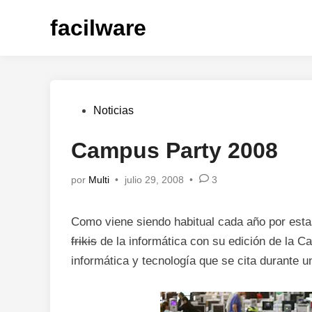
Saltar
facilware
al
contenido
Publicado
Noticias
en
Campus Party 2008
por
Multi
•
julio 29, 2008
•
3
Como viene siendo habitual cada año por esta
frikis
de la informática con su edición de la C
informática y tecnología que se cita durante 