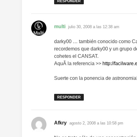
RESPONDER
dice:
multi
julio 30, 2008 a las 12:38 am
darky00 … también conocido como Ca
recordemos que darky00 y un grupo d
cohetes el CANSAT.
AquÃ­ la referencia >>
http://facilware
Suerte con la ponencia de astronomia!
RESPONDER
dice:
Afkry
agosto 2, 2008 a las 10:58 pm