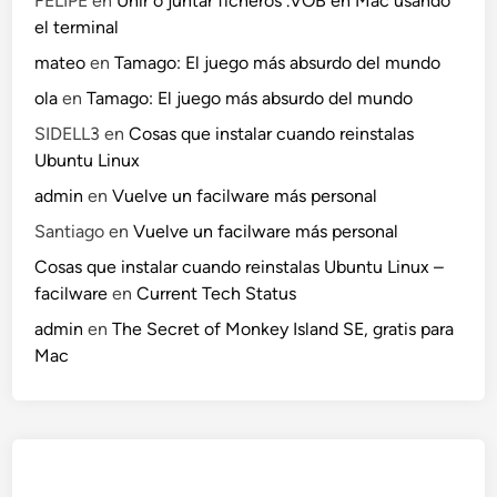
FELIPE
en
Unir o juntar ficheros .VOB en Mac usando
el terminal
mateo
en
Tamago: El juego más absurdo del mundo
ola
en
Tamago: El juego más absurdo del mundo
SIDELL3
en
Cosas que instalar cuando reinstalas
Ubuntu Linux
admin
en
Vuelve un facilware más personal
Santiago
en
Vuelve un facilware más personal
Cosas que instalar cuando reinstalas Ubuntu Linux –
facilware
en
Current Tech Status
admin
en
The Secret of Monkey Island SE, gratis para
Mac