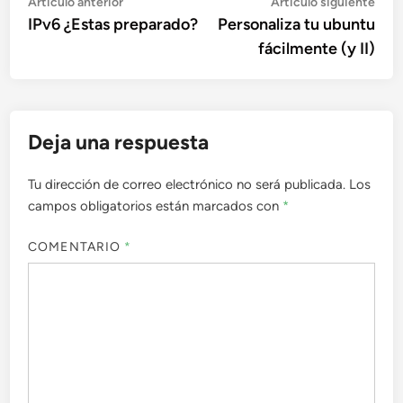
Navegación
Artículo
Artí
Artículo anterior
Artículo siguiente
anterior:
sigu
IPv6 ¿Estas preparado?
Personaliza tu ubuntu
de
fácilmente (y II)
entradas
Deja una respuesta
Tu dirección de correo electrónico no será publicada.
Los
campos obligatorios están marcados con
*
COMENTARIO
*