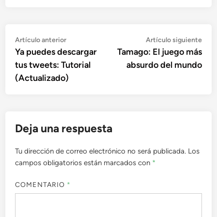
Navegación
Artículo
Artí
Artículo anterior
Artículo siguiente
anterior:
sigu
Ya puedes descargar
Tamago: El juego más
de
tus tweets: Tutorial
absurdo del mundo
entradas
(Actualizado)
Deja una respuesta
Tu dirección de correo electrónico no será publicada.
Los
campos obligatorios están marcados con
*
COMENTARIO
*