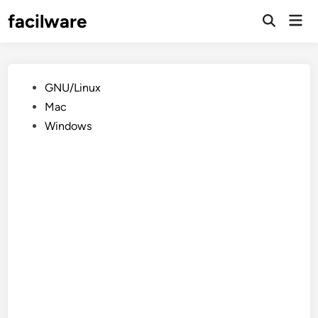
Saltar
facilware
Men
al
prin
contenido
Publicado
GNU/Linux
en
Mac
Windows