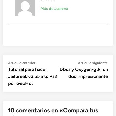
Más de Juanma
Navegación
Artículo
Artí
Artículo anterior
Artículo siguiente
anterior:
sigu
Tutorial para hacer
Dbus y Oxygen-gtk: un
de
Jailbreak v3.55 a tu Ps3
duo impresionante
entradas
por GeoHot
10 comentarios en «
Compara tus