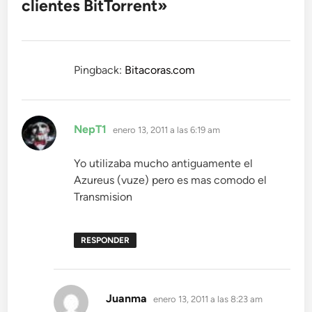
clientes BitTorrent
»
Pingback:
Bitacoras.com
dice:
NepT1
enero 13, 2011 a las 6:19 am
Yo utilizaba mucho antiguamente el
Azureus (vuze) pero es mas comodo el
Transmision
RESPONDER
dice:
Juanma
enero 13, 2011 a las 8:23 am