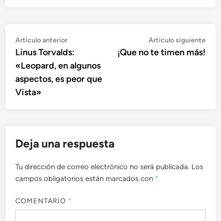
Navegación
Artículo
Artí
Artículo anterior
Artículo siguiente
anterior:
sigu
Linus Torvalds:
¡Que no te timen más!
de
«Leopard, en algunos
entradas
aspectos, es peor que
Vista»
Deja una respuesta
Tu dirección de correo electrónico no será publicada.
Los
campos obligatorios están marcados con
*
COMENTARIO
*