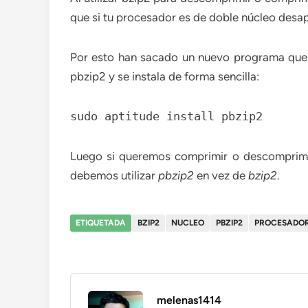
que si tu procesador es de doble núcleo desa
Por esto han sacado un nuevo programa que 
pbzip2 y se instala de forma sencilla:
sudo aptitude install pbzip2
Luego si queremos comprimir o descomprimi
debemos utilizar
pbzip2
en vez de
bzip2
.
ETIQUETADA
BZIP2
NUCLEO
PBZIP2
PROCESADO
melenas1414