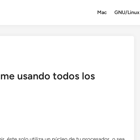
Mac
GNU/Linux
me usando todos los
r, éste solo utiliza un núcleo de tu procesador, o sea