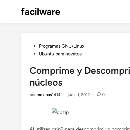
Saltar
facilware
al
contenido
Publicado
Programas GNU/Linux
en
Ubuntu para novatos
Comprime y Descompri
núcleos
por
melenas1414
•
junio 1, 2012
•
0
Al utilizar bzip2 para descomprimir o comprimi