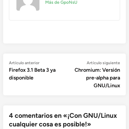
Más de GpoNsU
Navegación
Artículo
Artí
Artículo anterior
Artículo siguiente
anterior:
sigu
Firefox 3.1 Beta 3 ya
Chromium: Versión
de
disponible
pre-alpha para
entradas
GNU/Linux
4 comentarios en «
¡Con GNU/Linux
cualquier cosa es posible!
»