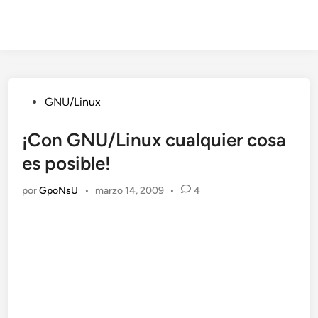
Publicado
GNU/Linux
en
¡Con GNU/Linux cualquier cosa
es posible!
por
GpoNsU
•
marzo 14, 2009
•
4