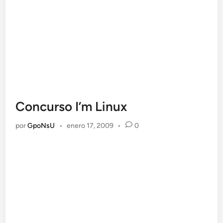
Concurso I’m Linux
por
GpoNsU
•
enero 17, 2009
•
0