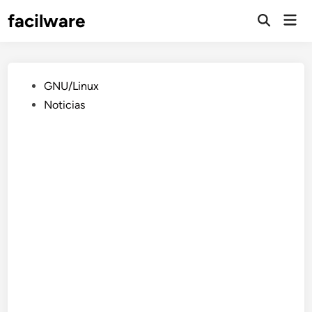
Saltar
facilware
Men
al
prin
contenido
Publicado
GNU/Linux
en
Noticias