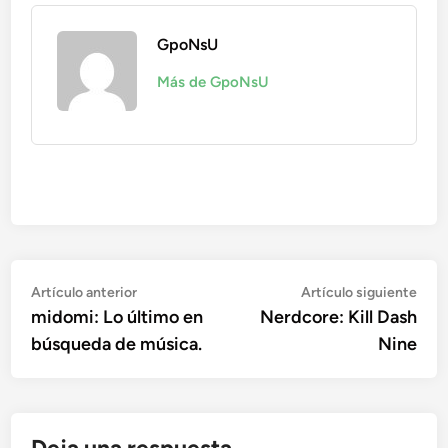
GpoNsU
Más de GpoNsU
Navegación
Artículo
Artí
Artículo anterior
Artículo siguiente
anterior:
sigu
midomi: Lo último en
Nerdcore: Kill Dash
de
búsqueda de música.
Nine
entradas