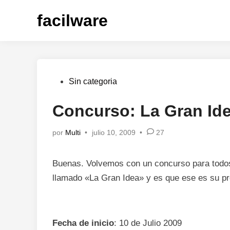
Saltar
facilware
al
contenido
Publicado
Sin categoria
en
Concurso: La Gran Id
por
Multi
•
julio 10, 2009
•
27
Buenas. Volvemos con un concurso para todos
llamado «La Gran Idea» y es que ese es su p
Fecha de inicio
: 10 de Julio 2009