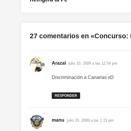
de
entradas
27 comentarios en «
Concurso: 
dice:
Arazal
julio 10, 2009 a las 12:54 pm
Discriminación a Canarias xD
RESPONDER
dice:
manu
julio 10, 2009 a las 1:21 pm