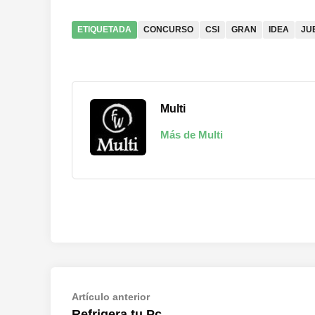
ETIQUETADA
CONCURSO
CSI
GRAN
IDEA
JU
Multi
Más de Multi
Navegación
Artículo
Artículo anterior
anterior:
Refrigera tu Pc