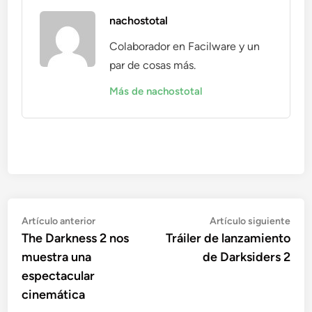
nachostotal
Colaborador en Facilware y un
par de cosas más.
Más de nachostotal
Navegación
Artículo
Artí
Artículo anterior
Artículo siguiente
anterior:
sigu
The Darkness 2 nos
Tráiler de lanzamiento
de
muestra una
de Darksiders 2
entradas
espectacular
cinemática