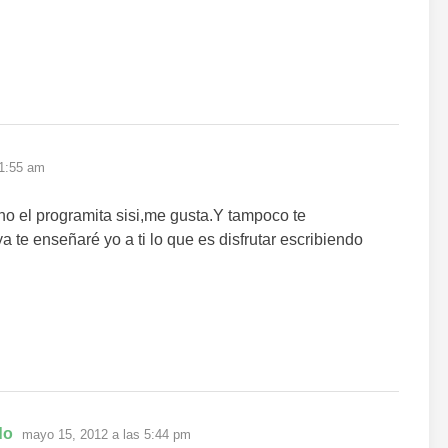
 1:55 am
no el programita sisi,me gusta.Y tampoco te
a te enseñaré yo a ti lo que es disfrutar escribiendo
dice:
do
mayo 15, 2012 a las 5:44 pm