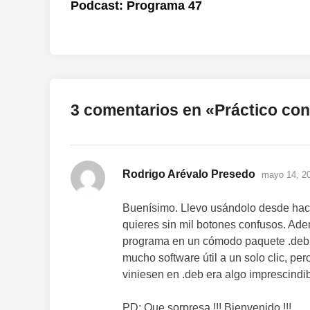
anterior:
Podcast: Programa 47
de
entradas
3 comentarios en «
Práctico con
dice:
Rodrigo Arévalo Presedo
mayo 14, 20
Buenísimo. Llevo usándolo desde hace
quieres sin mil botones confusos. Ade
programa en un cómodo paquete .deb. H
mucho software útil a un solo clic, pe
viniesen en .deb era algo imprescind
PD: Que sorpresa !!! Bienvenido !!!