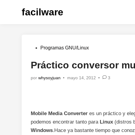
Saltar
facilware
al
contenido
Publicado
Programas GNU/Linux
en
Práctico conversor mu
por
whysoyjuan
•
mayo 14, 2012
•
3
Mobile Media Converter
es un práctico y ele
podemos encontrar tanto para
Linux
(distros
Windows
.Hace ya bastante tiempo que conozc