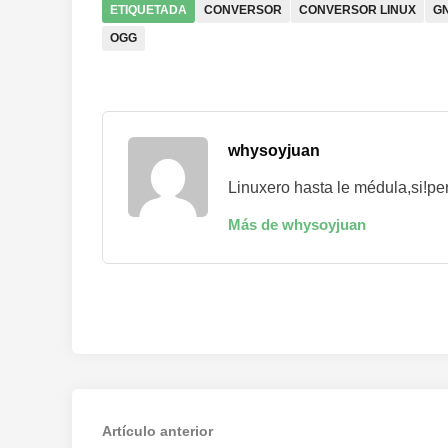
ETIQUETADA
CONVERSOR
CONVERSOR LINUX
GN
OGG
whysoyjuan
Linuxero hasta le médula,si!per
Más de whysoyjuan
Navegación
Artículo
Artículo anterior