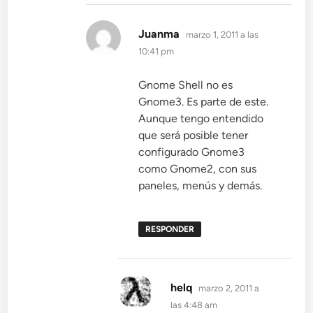
dice:
Juanma
marzo 1, 2011 a las
10:41 pm
Gnome Shell no es
Gnome3. Es parte de este.
Aunque tengo entendido
que será posible tener
configurado Gnome3
como Gnome2, con sus
paneles, menús y demás.
RESPONDER
dice:
helq
marzo 2, 2011 a
las 4:48 am