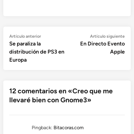
Navegación
Artículo
Artí
Artículo anterior
Artículo siguiente
anterior:
sigu
Se paraliza la
En Directo Evento
de
distribución de PS3 en
Apple
entradas
Europa
12 comentarios en «
Creo que me
llevaré bien con Gnome3
»
Pingback:
Bitacoras.com