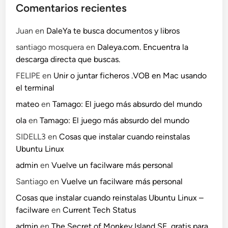
Comentarios recientes
Juan
en
DaleYa te busca documentos y libros
santiago mosquera
en
Daleya.com. Encuentra la
descarga directa que buscas.
FELIPE
en
Unir o juntar ficheros .VOB en Mac usando
el terminal
mateo
en
Tamago: El juego más absurdo del mundo
ola
en
Tamago: El juego más absurdo del mundo
SIDELL3
en
Cosas que instalar cuando reinstalas
Ubuntu Linux
admin
en
Vuelve un facilware más personal
Santiago
en
Vuelve un facilware más personal
Cosas que instalar cuando reinstalas Ubuntu Linux –
facilware
en
Current Tech Status
admin
en
The Secret of Monkey Island SE, gratis para