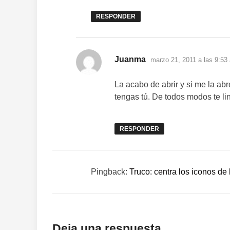
RESPONDER
dice:
Juanma
marzo 21, 2011 a las 9:53
La acabo de abrir y si me la abr
tengas tú. De todos modos te l
RESPONDER
Pingback:
Truco: centra los iconos de
Deja una respuesta