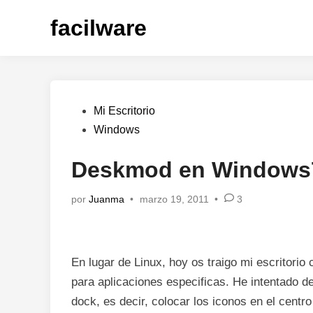
Saltar
facilware
al
contenido
Publicado
Mi Escritorio
en
Windows
Deskmod en Windows
por
Juanma
•
marzo 19, 2011
•
3
En lugar de Linux, hoy os traigo mi escritori
para aplicaciones especificas. He intentado de
dock, es decir, colocar los iconos en el centr