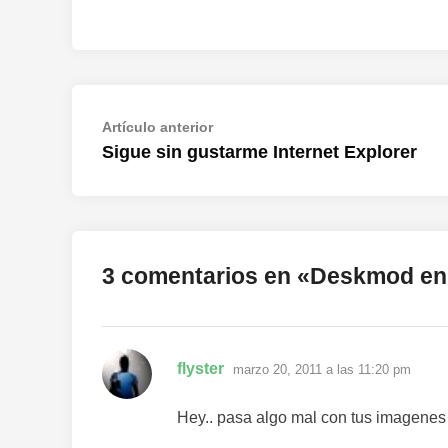
Navegación
Artículo
Artículo anterior
anterior:
Sigue sin gustarme Internet Explorer
de
entradas
3 comentarios en «
Deskmod en
dice:
flyster
marzo 20, 2011 a las 11:20 pm
Hey.. pasa algo mal con tus imagenes 