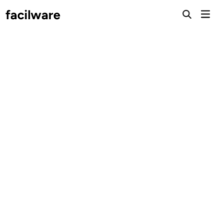
Saltar
facilware
Men
al
prin
contenido