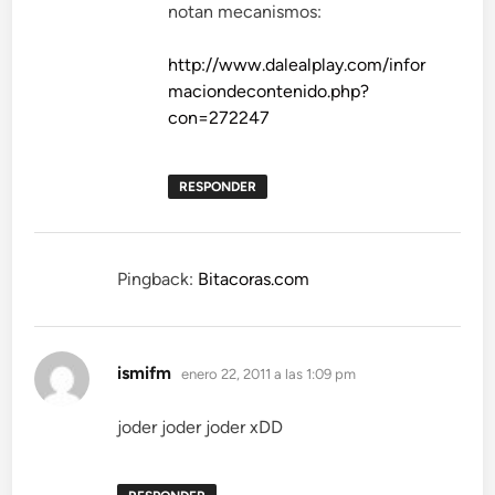
notan mecanismos:
http://www.dalealplay.com/infor
maciondecontenido.php?
con=272247
RESPONDER
Pingback:
Bitacoras.com
dice:
ismifm
enero 22, 2011 a las 1:09 pm
joder joder joder xDD