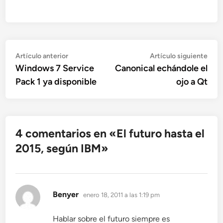
Navegación
Artículo
Artí
Artículo anterior
Artículo siguiente
anterior:
sigu
Windows 7 Service
Canonical echándole el
de
Pack 1 ya disponible
ojo a Qt
entradas
4 comentarios en «
El futuro hasta el
2015, según IBM
»
dice:
Benyer
enero 18, 2011 a las 1:19 pm
Hablar sobre el futuro siempre es