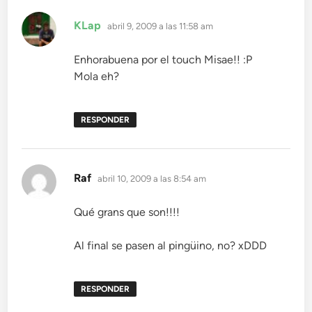
dice:
KLap
abril 9, 2009 a las 11:58 am
Enhorabuena por el touch Misae!! :P
Mola eh?
RESPONDER
dice:
Raf
abril 10, 2009 a las 8:54 am
Qué grans que son!!!!
Al final se pasen al pingüino, no? xDDD
RESPONDER