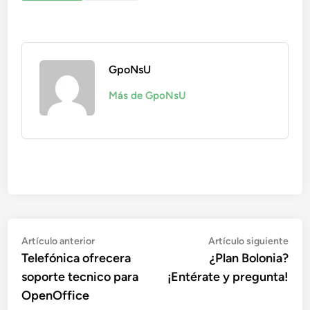
GpoNsU
Más de GpoNsU
Navegación
Artículo
Artí
Artículo anterior
Artículo siguiente
anterior:
sigu
Telefónica ofrecera
¿Plan Bolonia?
de
soporte tecnico para
¡Entérate y pregunta!
entradas
OpenOffice