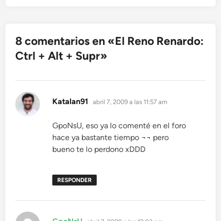
8 comentarios en «
El Reno Renardo:
Ctrl + Alt + Supr
»
dice:
Katalan91
abril 7, 2009 a las 11:57 am
GpoNsU, eso ya lo comenté en el foro
hace ya bastante tiempo ¬¬ pero
bueno te lo perdono xDDD
RESPONDER
dice: