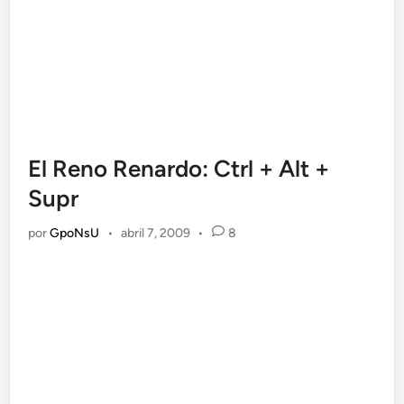
El Reno Renardo: Ctrl + Alt +
Supr
por
GpoNsU
•
abril 7, 2009
•
8