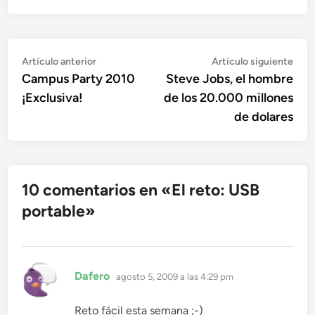
Navegación
Artículo
Artí
Artículo anterior
Artículo siguiente
anterior:
sigu
Campus Party 2010
Steve Jobs, el hombre
de
¡Exclusiva!
de los 20.000 millones
entradas
de dolares
10 comentarios en «
El reto: USB
portable
»
dice:
Dafero
agosto 5, 2009 a las 4:29 pm
Reto fácil esta semana ;-)