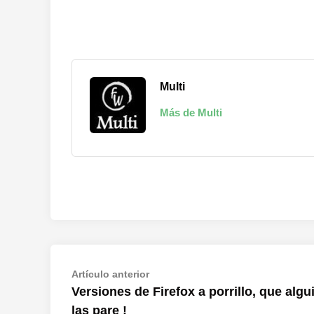
Multi
Más de Multi
Navegación
Artículo
Artículo anterior
anterior:
Versiones de Firefox a porrillo, que algu
de
las pare !