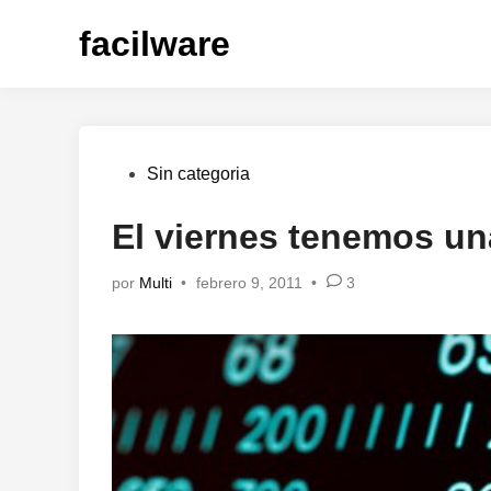
Saltar
facilware
al
contenido
Publicado
Sin categoria
en
El viernes tenemos una
por
Multi
•
febrero 9, 2011
•
3