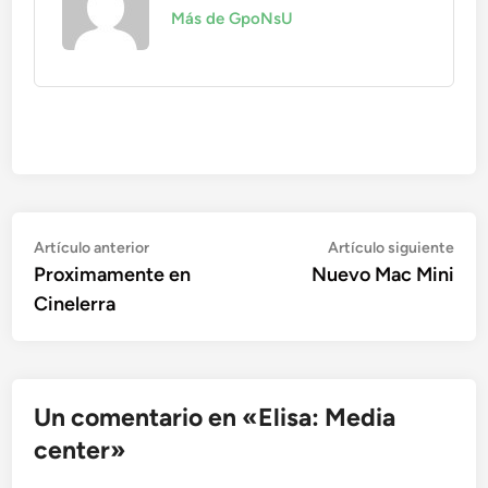
Más de GpoNsU
Navegación
Artículo
Artí
Artículo anterior
Artículo siguiente
anterior:
sigu
Proximamente en
Nuevo Mac Mini
de
Cinelerra
entradas
Un comentario en «
Elisa: Media
center
»