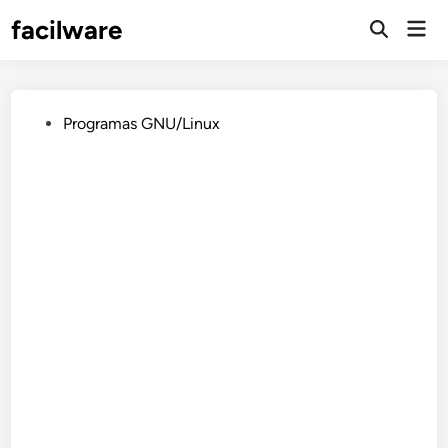
Saltar
facilware
Men
al
prin
contenido
Publicado
Programas GNU/Linux
en