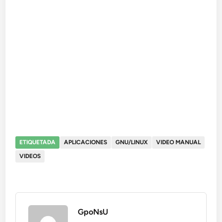
ETIQUETADA
APLICACIONES
GNU/LINUX
VIDEO MANUAL
VIDEOS
GpoNsU