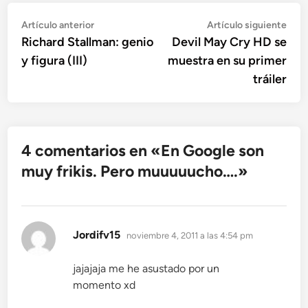
Navegación
Artículo
Artí
Artículo anterior
Artículo siguiente
anterior:
sigu
Richard Stallman: genio
Devil May Cry HD se
de
y figura (III)
muestra en su primer
entradas
tráiler
4 comentarios en «
En Google son
muy frikis. Pero muuuuucho….
»
dice:
Jordifv15
noviembre 4, 2011 a las 4:54 pm
jajajaja me he asustado por un
momento xd