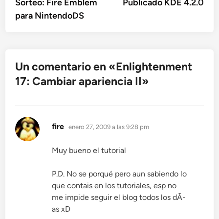
anterior:
sigu
Sorteo: Fire Emblem
Publicado KDE 4.2.0
de
para NintendoDS
entradas
Un comentario en «
Enlightenment
17: Cambiar apariencia II
»
dice:
fire
enero 27, 2009 a las 9:28 pm
Muy bueno el tutorial
P.D. No se porqué pero aun sabiendo lo
que contais en los tutoriales, esp no
me impide seguir el blog todos los dÃ­
as xD