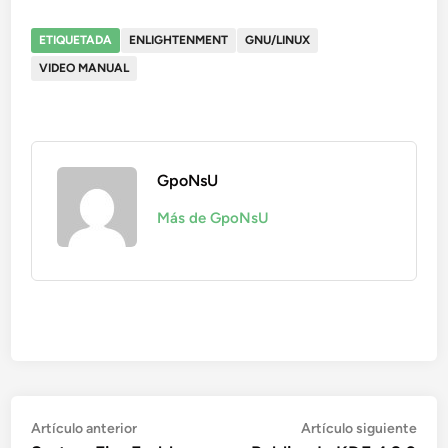
ETIQUETADA
ENLIGHTENMENT
GNU/LINUX
VIDEO MANUAL
GpoNsU
Más de GpoNsU
Navegación
Artículo
Artí
Artículo anterior
Artículo siguiente