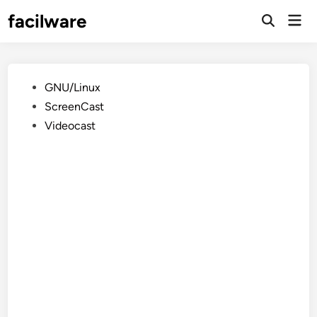
Saltar
facilware
Men
al
prin
contenido
Publicado
GNU/Linux
en
ScreenCast
Videocast