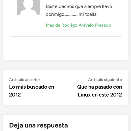
Baste deciros que siempre llevo
conmigo............... mi toalla.
Más de Rodrigo Arévalo Presedo
Navegación
Artículo
Artí
Artículo anterior
Artículo siguiente
anterior:
sigu
Lo más buscado en
Que ha pasado con
de
2012
Linux en este 2012
entradas
Deja una respuesta