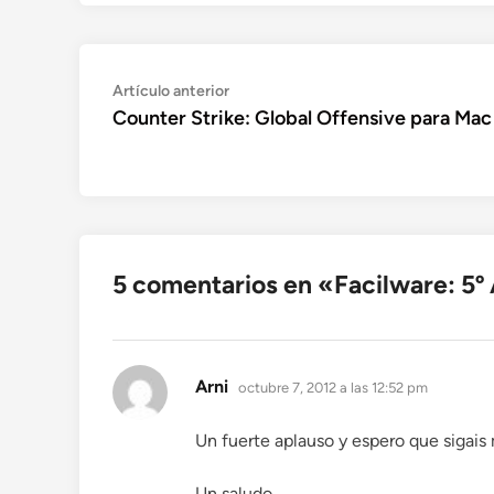
Navegación
Artículo
Artículo anterior
anterior:
Counter Strike: Global Offensive para Mac
de
entradas
5 comentarios en «
Facilware: 5º
dice:
Arni
octubre 7, 2012 a las 12:52 pm
Un fuerte aplauso y espero que sigai
Un saludo