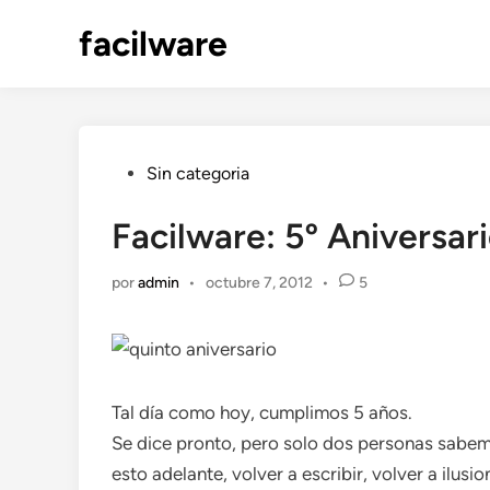
Saltar
facilware
al
contenido
Publicado
Sin categoria
en
Facilware: 5º Aniversar
por
admin
•
octubre 7, 2012
•
5
Tal día como hoy, cumplimos 5 años.
Se dice pronto, pero solo dos personas sabem
esto adelante, volver a escribir, volver a ilus