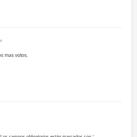
pm
s mas votos.
Los campos obligatorios están marcados con
*