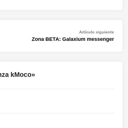
Artícul
Artículo siguiente
siguien
Zona BETA: Galaxium messenger
anza kMoco
»