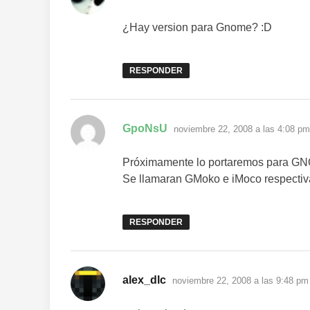
¿Hay version para Gnome? :D
RESPONDER
dice:
GpoNsU
noviembre 22, 2008 a las 4:08 pm
Próximamente lo portaremos para GNO
Se llamaran GMoko e iMoco respectiva
RESPONDER
dice:
alex_dlc
noviembre 22, 2008 a las 9:48 pm