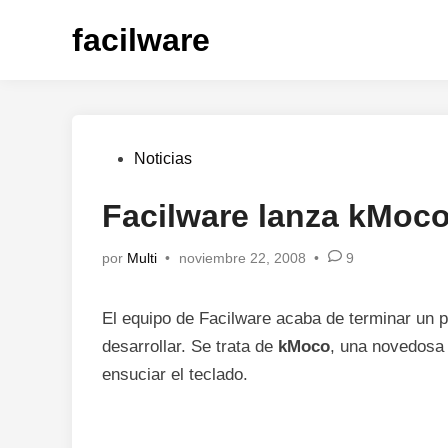
Saltar
facilware
al
contenido
Publicado
Noticias
en
Facilware lanza kMoc
por
Multi
•
noviembre 22, 2008
•
9
El equipo de Facilware acaba de terminar un p
desarrollar. Se trata de
kMoco
, una novedosa 
ensuciar el teclado.