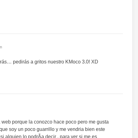
pm
erás… pedirás a gritos nuestro KMoco 3.0! XD
ta web porque la conozco hace poco pero me gusta
que soy un poco guarrillo y me vendria bien este
si alguien lo podrÃ­a decir , para ver si me es