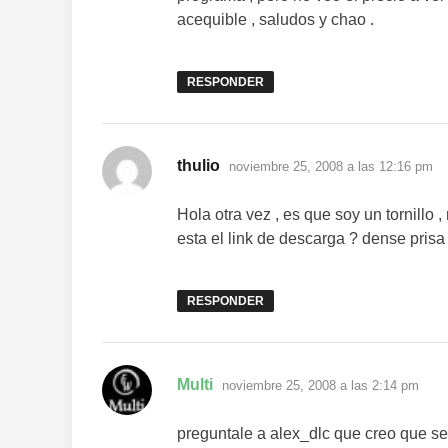
acequible , saludos y chao .
RESPONDER
dice:
thulio
noviembre 25, 2008 a las 12:16 pm
Hola otra vez , es que soy un tornillo 
esta el link de descarga ? dense prisa
RESPONDER
dice:
Multi
noviembre 25, 2008 a las 2:14 pm
preguntale a alex_dlc que creo que se