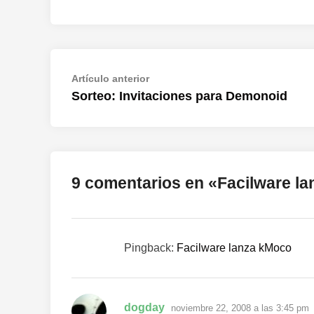
Navegación
Artículo
Artículo anterior
anterior:
Sorteo: Invitaciones para Demonoid
de
entradas
9 comentarios en «
Facilware l
Pingback:
Facilware lanza kMoco
dice:
dogday
noviembre 22, 2008 a las 3:45 pm