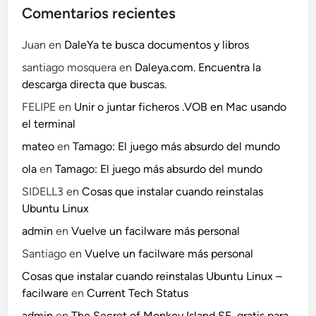
Comentarios recientes
Juan
en
DaleYa te busca documentos y libros
santiago mosquera
en
Daleya.com. Encuentra la
descarga directa que buscas.
FELIPE
en
Unir o juntar ficheros .VOB en Mac usando
el terminal
mateo
en
Tamago: El juego más absurdo del mundo
ola
en
Tamago: El juego más absurdo del mundo
SIDELL3
en
Cosas que instalar cuando reinstalas
Ubuntu Linux
admin
en
Vuelve un facilware más personal
Santiago
en
Vuelve un facilware más personal
Cosas que instalar cuando reinstalas Ubuntu Linux –
facilware
en
Current Tech Status
admin
en
The Secret of Monkey Island SE, gratis para