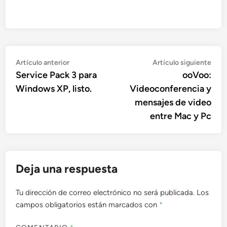
Navegación
Artículo
Artí
Artículo anterior
Artículo siguiente
anterior:
sigu
Service Pack 3 para
ooVoo:
de
Windows XP, listo.
Videoconferencia y
entradas
mensajes de video
entre Mac y Pc
Deja una respuesta
Tu dirección de correo electrónico no será publicada.
Los
campos obligatorios están marcados con
*