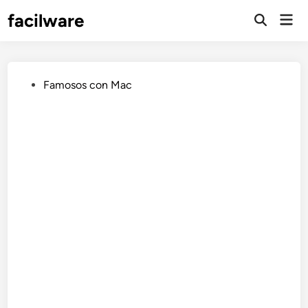
Saltar
facilware
Men
al
prin
contenido
Publicado
Famosos con Mac
en