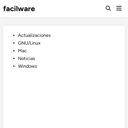
Saltar
facilware
Men
al
prin
contenido
Publicado
Actualizaciones
en
GNU/Linux
Mac
Noticias
Windows