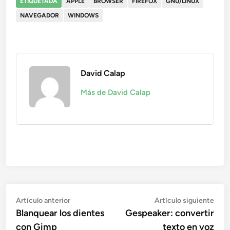
ETIQUETADA
APPLE
BROWSER
FIREFOX
GNU/LINUX
NAVEGADOR
WINDOWS
David Calap
Más de David Calap
Navegación
Artículo
Artí
Artículo anterior
Artículo siguiente
anterior:
sigu
Blanquear los dientes
Gespeaker: convertir
de
con Gimp
texto en voz