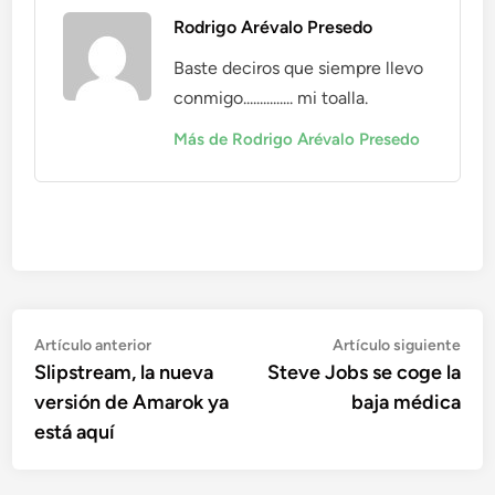
Rodrigo Arévalo Presedo
Baste deciros que siempre llevo
conmigo............... mi toalla.
Más de Rodrigo Arévalo Presedo
Navegación
Artículo
Artí
Artículo anterior
Artículo siguiente
anterior:
sigu
Slipstream, la nueva
Steve Jobs se coge la
de
versión de Amarok ya
baja médica
entradas
está aquí