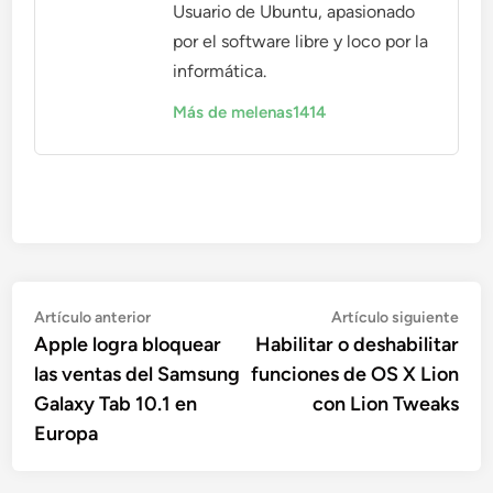
Usuario de Ubuntu, apasionado
por el software libre y loco por la
informática.
Más de melenas1414
Navegación
Artículo
Artí
Artículo anterior
Artículo siguiente
anterior:
sigu
Apple logra bloquear
Habilitar o deshabilitar
de
las ventas del Samsung
funciones de OS X Lion
entradas
Galaxy Tab 10.1 en
con Lion Tweaks
Europa