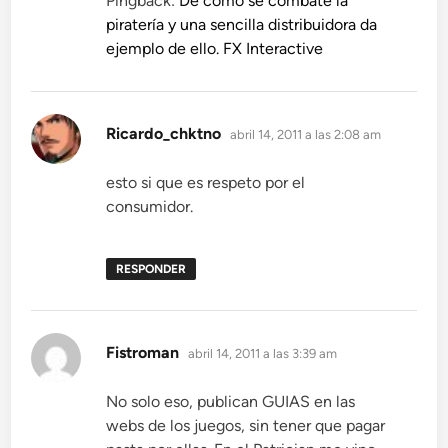
Pingback:
De cómo se combate la
piratería y una sencilla distribuidora da
ejemplo de ello. FX Interactive
dice:
Ricardo_chktno
abril 14, 2011 a las 2:08 am
esto si que es respeto por el
consumidor.
RESPONDER
dice:
Fistroman
abril 14, 2011 a las 3:39 am
No solo eso, publican GUIAS en las
webs de los juegos, sin tener que pagar