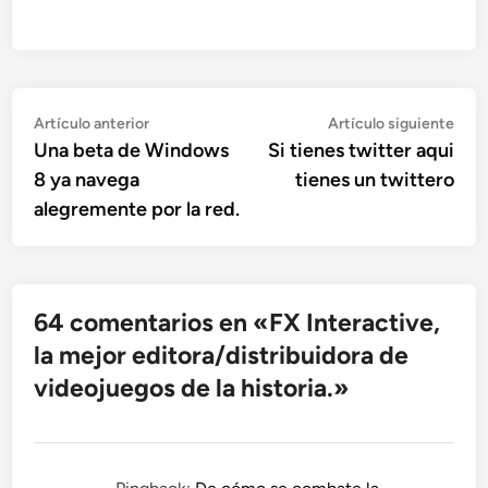
Navegación
Artículo
Artí
Artículo anterior
Artículo siguiente
anterior:
sigu
Una beta de Windows
Si tienes twitter aqui
de
8 ya navega
tienes un twittero
entradas
alegremente por la red.
64 comentarios en «
FX Interactive,
la mejor editora/distribuidora de
videojuegos de la historia.
»