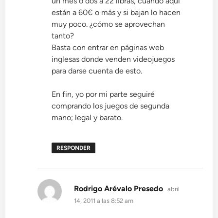
un mes o dos a 22 libras, cuando aquí
están a 60€ o más y si bajan lo hacen
muy poco. ¿cómo se aprovechan
tanto?
Basta con entrar en páginas web
inglesas donde venden videojuegos
para darse cuenta de esto.
En fin, yo por mi parte seguiré
comprando los juegos de segunda
mano; legal y barato.
RESPONDER
dice:
Rodrigo Arévalo Presedo
abril
14, 2011 a las 8:52 am