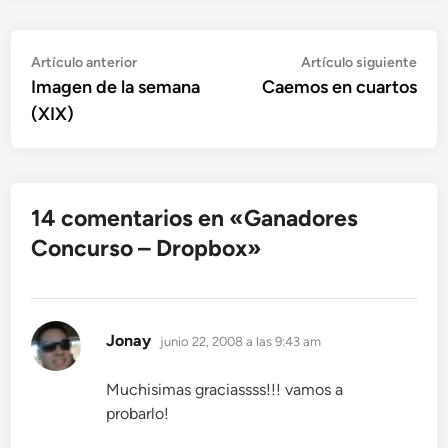
Navegación
Artículo
Artí
Artículo anterior
Artículo siguiente
anterior:
sigu
Imagen de la semana
Caemos en cuartos
de
(XIX)
entradas
14 comentarios en «
Ganadores
Concurso – Dropbox
»
dice:
Jonay
junio 22, 2008 a las 9:43 am
Muchisimas graciassss!!! vamos a
probarlo!