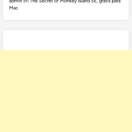
admin
en
The Secret of Monkey Island SE, gratis para
Mac