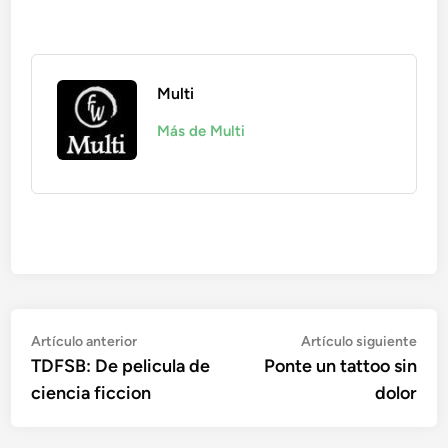
Multi
Más de Multi
Navegación
Artículo
Artí
Artículo anterior
Artículo siguiente
anterior:
sigu
TDFSB: De pelicula de
Ponte un tattoo sin
de
ciencia ficcion
dolor
entradas