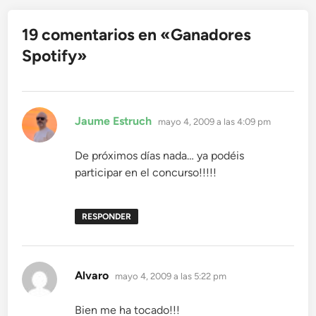
19 comentarios en «
Ganadores
Spotify
»
dice:
Jaume Estruch
mayo 4, 2009 a las 4:09 pm
De próximos días nada… ya podéis
participar en el concurso!!!!!
RESPONDER
dice:
Alvaro
mayo 4, 2009 a las 5:22 pm
Bien me ha tocado!!!