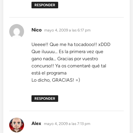
RESPONDER
dice:
Nico
mayo 4, 2009 a las 6:17 pm
Ueeee!! Que me ha tocadooo!! xDDD
Que iluuuu… Es la primera vez que
gano nada… Gracias por vuestro
concurso!! Ya os comentaré qué tal
está el programa
Lo dicho, GRACIAS! =)
RESPONDER
dice:
Alex
mayo 4, 2009 a las 7:13 pm