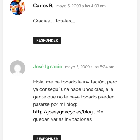
dice:
Carlos R.
mayo 5, 2009 a las 4:09 am
Gracias…. Totales….
RESPONDER
dice:
José Ignacio
mayo 5, 2009 a las 8:24 am
Hola, me ha tocado la invitación, pero
ya conseguí una hace unos días, a la
gente que no le haya tocado pueden
pasarse por mi blog:
http://joseygnacyo.es/blog
. Me
quedan varias invitaciones.
RESPONDER