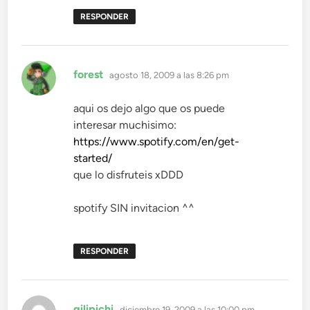
RESPONDER
dice:
forest
agosto 18, 2009 a las 8:26 pm
aqui os dejo algo que os puede
interesar muchisimo:
https://www.spotify.com/en/get-
started/
que lo disfruteis xDDD
spotify SIN invitacion ^^
RESPONDER
dice:
gilipichi
diciembre 19, 2009 a las 10:00 pm