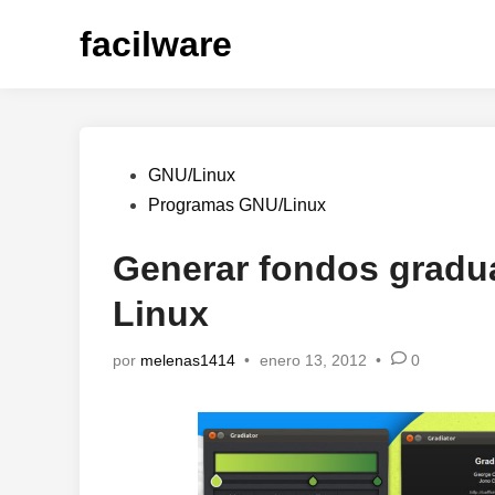
Saltar
facilware
al
contenido
Publicado
GNU/Linux
en
Programas GNU/Linux
Generar fondos gradu
Linux
por
melenas1414
•
enero 13, 2012
•
0