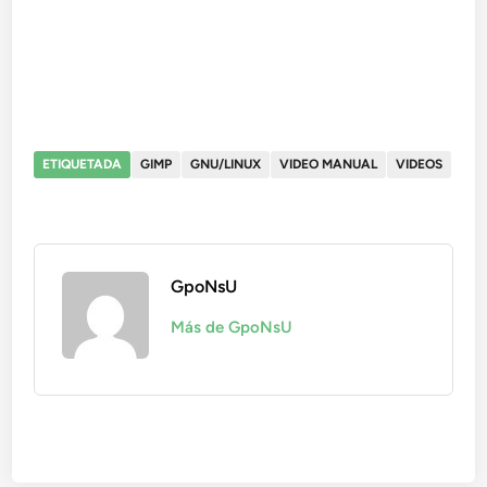
ETIQUETADA
GIMP
GNU/LINUX
VIDEO MANUAL
VIDEOS
GpoNsU
Más de GpoNsU