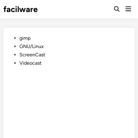
Saltar
facilware
Men
al
prin
contenido
Publicado
gimp
en
GNU/Linux
ScreenCast
Videocast