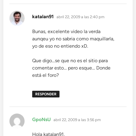
dice:
katalan91
abril 22, 2009 a las 2:40 pm
Bunas, excelente video la verda
aunqeu yo no sabria como maquillarla,
yo de eso no entiendo xD.
Que digo…se que no es el sitio para
comentar esto… pero esque… Donde
está el foro?
RESPONDER
dice:
GpoNsU
abril 22, 2009 a las 3:56 pm
Hola katalan91,