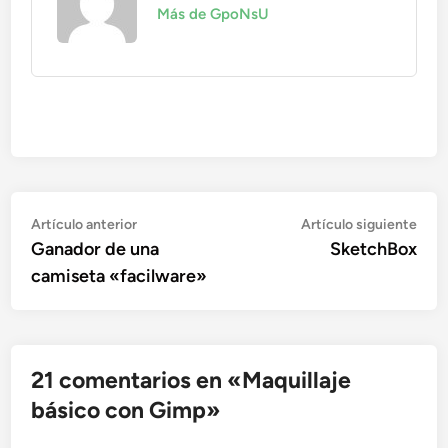
Más de GpoNsU
Navegación
Artículo
Artí
Artículo anterior
Artículo siguiente
anterior:
sigu
Ganador de una
SketchBox
de
camiseta «facilware»
entradas
21 comentarios en «
Maquillaje
básico con Gimp
»