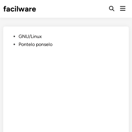
Saltar
facilware
Men
al
prin
contenido
Publicado
GNU/Linux
en
Pontelo ponselo