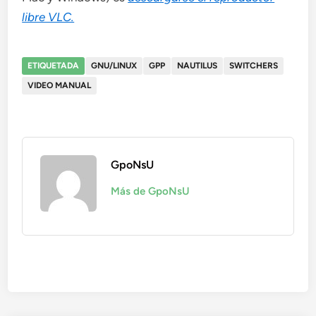
libre VLC.
ETIQUETADA
GNU/LINUX
GPP
NAUTILUS
SWITCHERS
VIDEO MANUAL
GpoNsU
Más de GpoNsU