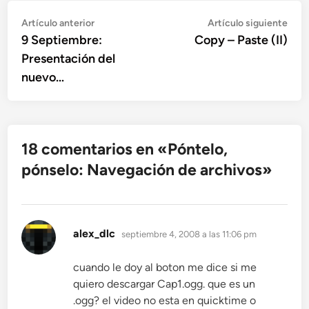
Navegación
Artículo
Artí
Artículo anterior
Artículo siguiente
anterior:
sigu
9 Septiembre:
Copy – Paste (II)
de
Presentación del
entradas
nuevo…
18 comentarios en «
Póntelo,
pónselo: Navegación de archivos
»
dice:
alex_dlc
septiembre 4, 2008 a las 11:06 pm
cuando le doy al boton me dice si me
quiero descargar Cap1.ogg. que es un
.ogg? el video no esta en quicktime o