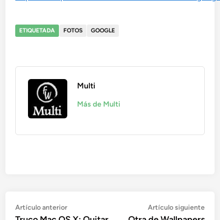
ETIQUETADA
FOTOS
GOOGLE
Multi
Más de Multi
Navegación
Artículo
Artí
Artículo anterior
Artículo siguiente
anterior:
sigu
Truco Mac OS X: Quitar
Otra de Wallpapers