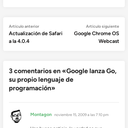
Navegación
Artículo
Artí
Artículo anterior
Artículo siguiente
anterior:
sigu
Actualización de Safari
Google Chrome OS
de
a la 4.0.4
Webcast
entradas
3 comentarios en «
Google lanza Go,
su propio lenguaje de
programación
»
dice:
Montagon
noviembre 15, 2009 a las 7:10 pm