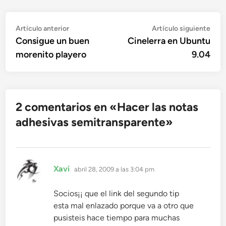
Navegación
Artículo
Artí
Artículo anterior
Artículo siguiente
anterior:
sigu
Consigue un buen
Cinelerra en Ubuntu
de
morenito playero
9.04
entradas
2 comentarios en «
Hacer las notas
adhesivas semitransparente
»
dice:
Xavi
abril 28, 2009 a las 3:04 pm
Socios¡¡ que el link del segundo tip
esta mal enlazado porque va a otro que
pusisteis hace tiempo para muchas