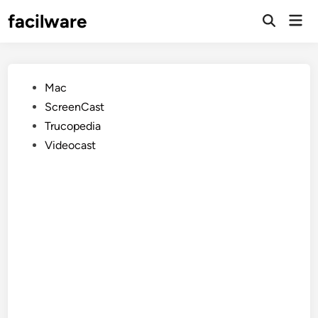
Saltar
facilware
Men
al
prin
contenido
Publicado
Mac
en
ScreenCast
Trucopedia
Videocast