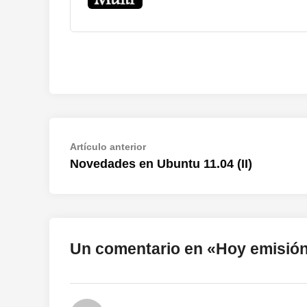
Navegación
Artículo
Artículo anterior
anterior:
Novedades en Ubuntu 11.04 (II)
de
entradas
Un comentario en «
Hoy emisión