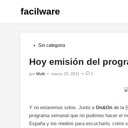
Saltar
facilware
al
contenido
Publicado
Sin categoria
en
Hoy emisión del prog
por
Multi
•
marzo 25, 2011
•
1
Y no estaremos solos. Junto a
On&On
de la
R
programa semanal que no pudimos hacer el mié
España y los medios para escucharlo, como 