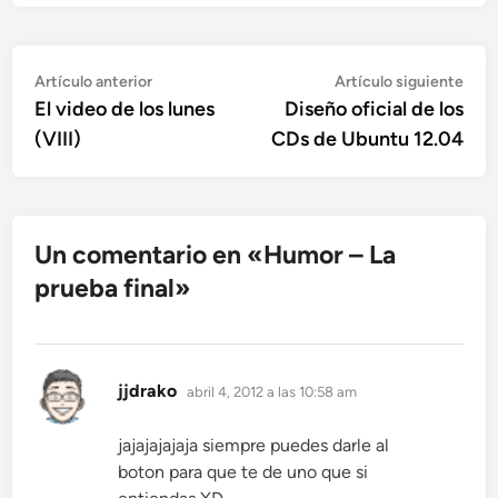
Navegación
Artículo
Artí
Artículo anterior
Artículo siguiente
anterior:
sigu
El video de los lunes
Diseño oficial de los
de
(VIII)
CDs de Ubuntu 12.04
entradas
Un comentario en «
Humor – La
prueba final
»
dice:
jjdrako
abril 4, 2012 a las 10:58 am
jajajajajaja siempre puedes darle al
boton para que te de uno que si