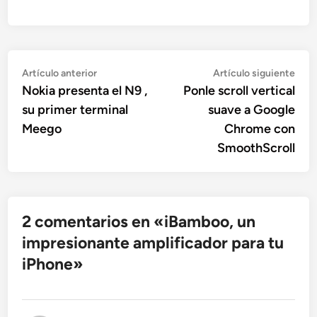
Navegación
Artículo
Artí
Artículo anterior
Artículo siguiente
anterior:
sigu
Nokia presenta el N9 ,
Ponle scroll vertical
de
su primer terminal
suave a Google
entradas
Meego
Chrome con
SmoothScroll
2 comentarios en «
iBamboo, un
impresionante amplificador para tu
iPhone
»