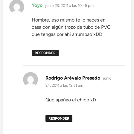
dice:
Yoyo
junio 23, 2011 a las 10:45 pm
Hombre, eso mismo te lo haces en
casa con algún trozo de tubo de PVC
que tengas por ahí arrumbao xDD
RESPONDER
dice:
Rodrigo Arévalo Presedo
junio
24, 2011 a las 12:51 am
Que apañao el chico xD
RESPONDER