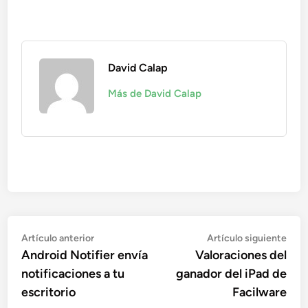
David Calap
Más de David Calap
Navegación
Artículo
Artí
Artículo anterior
Artículo siguiente
anterior:
sigu
Android Notifier envía
Valoraciones del
de
notificaciones a tu
ganador del iPad de
entradas
escritorio
Facilware