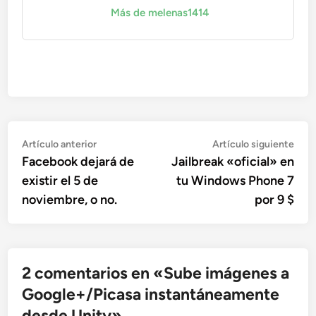
Más de melenas1414
Navegación
Artículo
Artí
Artículo anterior
Artículo siguiente
anterior:
sigu
Facebook dejará de
Jailbreak «oficial» en
de
existir el 5 de
tu Windows Phone 7
entradas
noviembre, o no.
por 9 $
2 comentarios en «
Sube imágenes a
Google+/Picasa instantáneamente
desde Unity
»