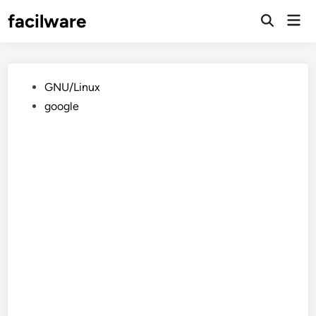
Saltar
facilware
Men
al
prin
contenido
Publicado
GNU/Linux
en
google