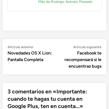
Más de Rodrigo Arévalo Presedo
Navegación
Artículo
Artí
Artículo anterior
Artículo siguiente
anterior:
sigu
Novedades OS X Lion:
Facebook te
de
Pantalla Completa
recompensará si le
entradas
encuentras bugs
3 comentarios en «
Importante:
cuando te hagas tu cuenta en
Google Plus, ten en cuenta…
»