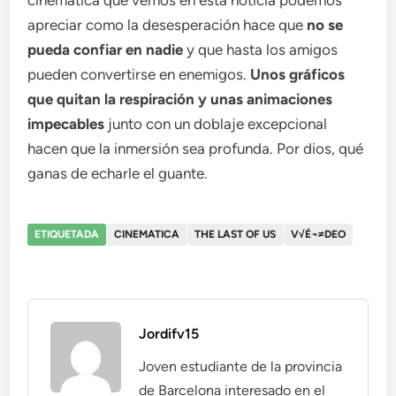
cinemática que vemos en esta notícia podemos
apreciar como la desesperación hace que
no se
pueda confiar en nadie
y que hasta los amigos
pueden convertirse en enemigos.
Unos gráficos
que quitan la respiración y unas animaciones
impecables
junto con un doblaje excepcional
hacen que la inmersión sea profunda. Por dios, qué
ganas de echarle el guante.
ETIQUETADA
CINEMATICA
THE LAST OF US
V√É¬≠DEO
Jordifv15
Joven estudiante de la provincia
de Barcelona interesado en el