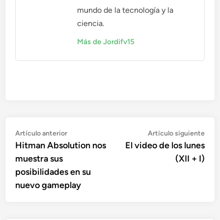
mundo de la tecnología y la
ciencia.
Más de Jordifv15
Navegación
Artículo
Artí
Artículo anterior
Artículo siguiente
anterior:
sigu
Hitman Absolution nos
El video de los lunes
de
muestra sus
(XII + I)
entradas
posibilidades en su
nuevo gameplay