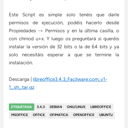
Este Script es simple solo tenéis que darle
permisos de ejecución, podéis hacerlo desde
Propiedades -> Permisos y en la última casilla, o
con chmod u+x. Y luego os preguntará si queréis
instalar la versión de 32 bits o la de 64 bits y ya
solo necesitáis esperar a que se termine la
instalación.
Descarga |
libreoffice3.4.3_Facilware.com_v1-
1_.sh_.tar.gz
ETIQUETADA
3.4.3
DEBIAN
GNU/LINUX
LIBREOFFICE
MSOFFICE
OFFICE
OFIMATICA
OPENOFFICE
UBUNTU