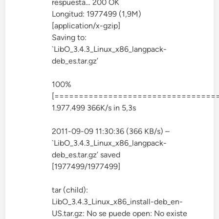
respuesta… 200 OK
Longitud: 1977499 (1,9M)
[application/x-gzip]
Saving to:
`LibO_3.4.3_Linux_x86_langpack-
deb_es.tar.gz’
100%
[==================================
1.977.499 366K/s in 5,3s
2011-09-09 11:30:36 (366 KB/s) –
`LibO_3.4.3_Linux_x86_langpack-
deb_es.tar.gz’ saved
[1977499/1977499]
tar (child):
LibO_3.4.3_Linux_x86_install-deb_en-
US.tar.gz: No se puede open: No existe