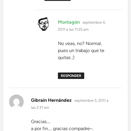
dice:
Montagón
septiembre 4,
2011 a las 11:25 am
No veas, no? Normal,
pues un trabajo que te
quitas ;)
RESPONDER
dice:
Gibrain Hernández
septiembre 5, 2011 a
las 2:31 am
Gracias….
a por fin…. gracias compadre–.