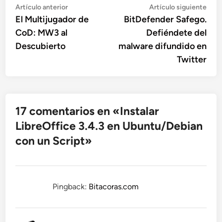
Navegación
Artículo
Artí
Artículo anterior
Artículo siguiente
anterior:
sigu
El Multijugador de
BitDefender Safego.
de
CoD: MW3 al
Defiéndete del
entradas
Descubierto
malware difundido en
Twitter
17 comentarios en «
Instalar
LibreOffice 3.4.3 en Ubuntu/Debian
con un Script
»
Pingback:
Bitacoras.com