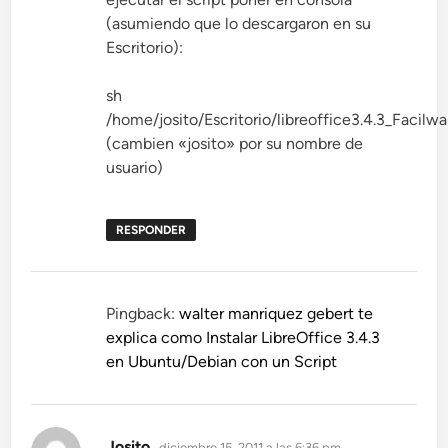
(asumiendo que lo descargaron en su
Escritorio):
sh
/home/josito/Escritorio/libreoffice3.4.3_Facilw
(cambien «josito» por su nombre de
usuario)
RESPONDER
Pingback:
walter manriquez gebert te
explica como Instalar LibreOffice 3.4.3
en Ubuntu/Debian con un Script
dice:
Josito
diciembre 15, 2011 a las 6:36 pm