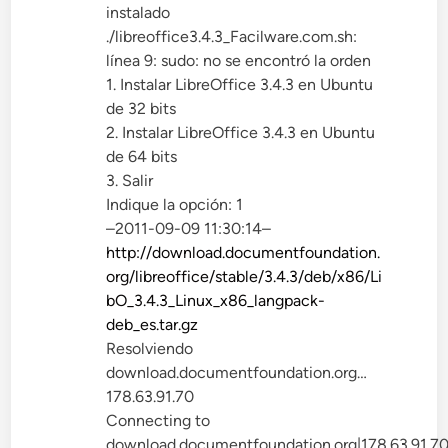
instalado
./libreoffice3.4.3_Facilware.com.sh:
línea 9: sudo: no se encontró la orden
1. Instalar LibreOffice 3.4.3 en Ubuntu
de 32 bits
2. Instalar LibreOffice 3.4.3 en Ubuntu
de 64 bits
3. Salir
Indique la opción: 1
–2011-09-09 11:30:14–
http://download.documentfoundation.
org/libreoffice/stable/3.4.3/deb/x86/Li
bO_3.4.3_Linux_x86_langpack-
deb_es.tar.gz
Resolviendo
download.documentfoundation.org…
178.63.91.70
Connecting to
download.documentfoundation.org|178.63.91.7